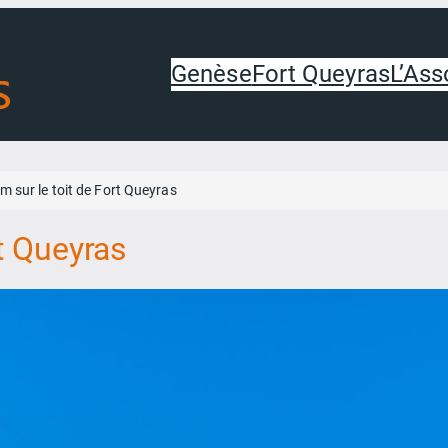
Genèse
Fort Queyras
L’Ass
m sur le toit de Fort Queyras
rt Queyras