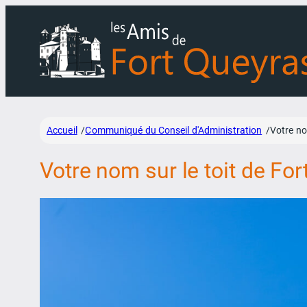
Aller
au
contenu
Accueil
Communiqué du Conseil d'Administration
Votre no
/
/
Votre nom sur le toit de Fo