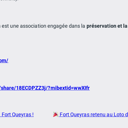
 est une association engagée dans la
préservation et l
com/
/share/18ECDPZZ3j/?mibextid=wwXIfr
 Fort Queyras !
Fort Queyras retenu au Loto d