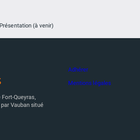
résentation (à venir)
Adhérer
Mentions légales
e Fort-Queyras,
 par Vauban situé