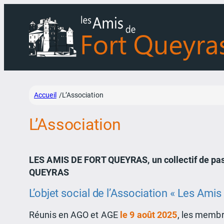
Aller
au
contenu
Accueil
L’Association
/
L’Association
LES AMIS DE FORT QUEYRAS, un collectif de pas
QUEYRAS
L’objet social de l’Association « Les Amis
Réunis en AGO et AGE
le 9 août 2025
, les membr