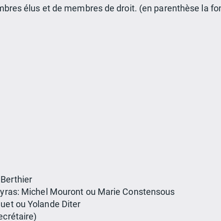
res élus et de membres de droit. (en parenthèse la fon
Berthier
ueyras: Michel Mouront ou Marie Constensous
quet ou Yolande Diter
ecrétaire)