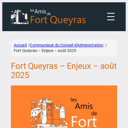
Aller
au
contenu
Accueil
Communiqué du Conseil d'Administration
/
/
Fort Queyras – Enjeux – août 2025
Fort Queyras – Enjeux – août
2025