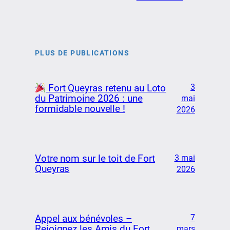
PLUS DE PUBLICATIONS
3
Fort Queyras retenu au Loto
du Patrimoine 2026 : une
mai
formidable nouvelle !
2026
Votre nom sur le toit de Fort
3 mai
Queyras
2026
7
Appel aux bénévoles –
Rejoignez les Amis du Fort
mars