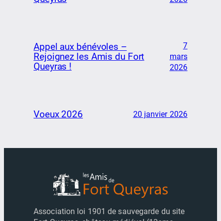
7
Appel aux bénévoles –
Rejoignez les Amis du Fort
mars
Queyras !
2026
Voeux 2026
20 janvier 2026
Association loi 1901 de sauvegarde du site