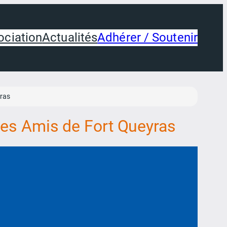
ociation
Actualités
Adhérer / Soutenir
yras
 Les Amis de Fort Queyras